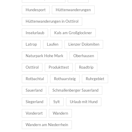
Hundesport
Hüttenwanderungen
Hüttenwanderungen in Osttirol
Inselurlaub
Kals am Großglockner
Latrop
Laufen
Lienzer Dolomiten
Naturpark Hohe Mark
Oberhausen
Osttirol
Produkttest
Roadtrip
Rotbachtal
Rothaarsteig
Ruhrgebiet
Sauerland
Schmallenberger Sauerland
Siegerland
Sylt
Urlaub mit Hund
Vonderort
Wandern
Wandern am Niederrhein