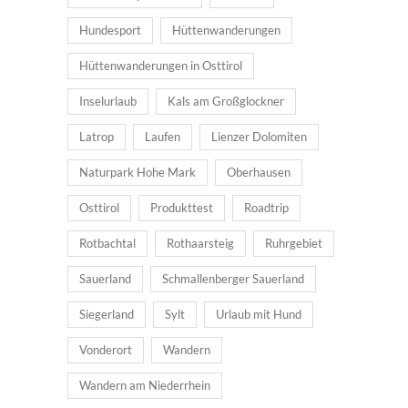
Hundesport
Hüttenwanderungen
Hüttenwanderungen in Osttirol
Inselurlaub
Kals am Großglockner
Latrop
Laufen
Lienzer Dolomiten
Naturpark Hohe Mark
Oberhausen
Osttirol
Produkttest
Roadtrip
Rotbachtal
Rothaarsteig
Ruhrgebiet
Sauerland
Schmallenberger Sauerland
Siegerland
Sylt
Urlaub mit Hund
Vonderort
Wandern
Wandern am Niederrhein