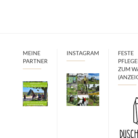
MEINE
INSTAGRAM
FESTE
PARTNER
PFLEG
ZUM W
(ANZEI