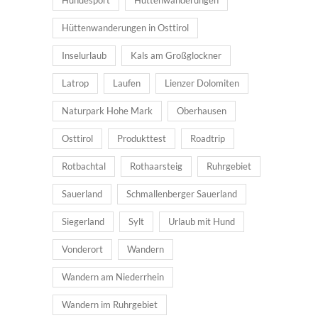
Hüttenwanderungen in Osttirol
Inselurlaub
Kals am Großglockner
Latrop
Laufen
Lienzer Dolomiten
Naturpark Hohe Mark
Oberhausen
Osttirol
Produkttest
Roadtrip
Rotbachtal
Rothaarsteig
Ruhrgebiet
Sauerland
Schmallenberger Sauerland
Siegerland
Sylt
Urlaub mit Hund
Vonderort
Wandern
Wandern am Niederrhein
Wandern im Ruhrgebiet