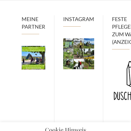
MEINE
INSTAGRAM
FESTE
PARTNER
PFLEG
ZUM W
(ANZEI
Cookie Hinweis