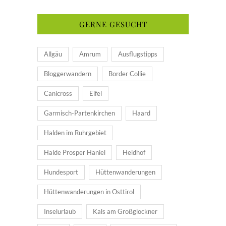
GERNE GESUCHT
Allgäu
Amrum
Ausflugstipps
Bloggerwandern
Border Collie
Canicross
Eifel
Garmisch-Partenkirchen
Haard
Halden im Ruhrgebiet
Halde Prosper Haniel
Heidhof
Hundesport
Hüttenwanderungen
Hüttenwanderungen in Osttirol
Inselurlaub
Kals am Großglockner