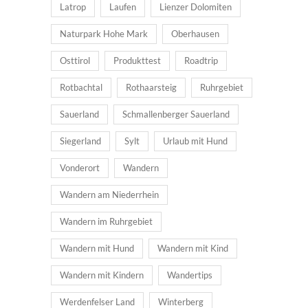
Latrop
Laufen
Lienzer Dolomiten
Naturpark Hohe Mark
Oberhausen
Osttirol
Produkttest
Roadtrip
Rotbachtal
Rothaarsteig
Ruhrgebiet
Sauerland
Schmallenberger Sauerland
Siegerland
Sylt
Urlaub mit Hund
Vonderort
Wandern
Wandern am Niederrhein
Wandern im Ruhrgebiet
Wandern mit Hund
Wandern mit Kind
Wandern mit Kindern
Wandertips
Werdenfelser Land
Winterberg