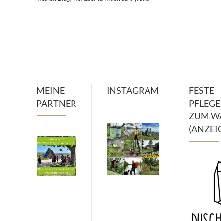
MEINE
INSTAGRAM
FESTE
PARTNER
PFLEG
ZUM W
(ANZEI