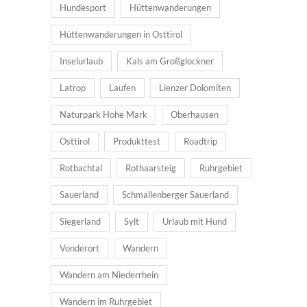
Hundesport
Hüttenwanderungen
Hüttenwanderungen in Osttirol
Inselurlaub
Kals am Großglockner
Latrop
Laufen
Lienzer Dolomiten
Naturpark Hohe Mark
Oberhausen
Osttirol
Produkttest
Roadtrip
Rotbachtal
Rothaarsteig
Ruhrgebiet
Sauerland
Schmallenberger Sauerland
Siegerland
Sylt
Urlaub mit Hund
Vonderort
Wandern
Wandern am Niederrhein
Wandern im Ruhrgebiet