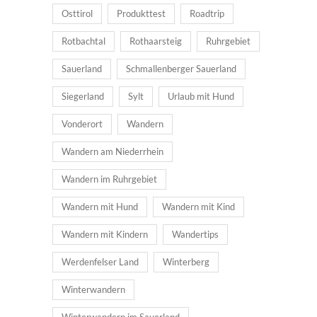
Osttirol
Produkttest
Roadtrip
Rotbachtal
Rothaarsteig
Ruhrgebiet
Sauerland
Schmallenberger Sauerland
Siegerland
Sylt
Urlaub mit Hund
Vonderort
Wandern
Wandern am Niederrhein
Wandern im Ruhrgebiet
Wandern mit Hund
Wandern mit Kind
Wandern mit Kindern
Wandertips
Werdenfelser Land
Winterberg
Winterwandern
Winterwandern im Sauerland