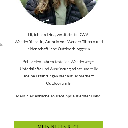
Hi, ich bin Dina, zertifizierte DWV-
Wanderführerin, Autorin von Wanderführern und
ts
leidenschaftliche Outdoorbloggerin.
Seit vielen Jahren teste ich Wanderwege,
Unterkünfte und Ausrüstung selbst und teile
meine Erfahrungen hier auf Borderherz
Outdoortrails.
Mein Ziel: ehrliche Tourentipps aus erster Hand.
MEIN NEUES BUCH