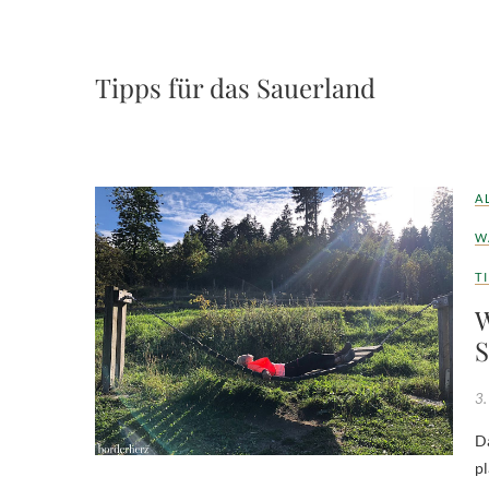
Tipps für das Sauerland
A
W
T
W
S
3.
Das Sauerland – unberührte Natur, endlose erscheinende Wälder,
pl