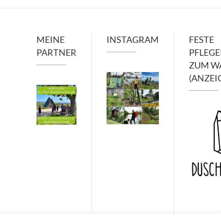
MEINE
INSTAGRAM
FESTE
PARTNER
PFLEG
ZUM W
(ANZEI