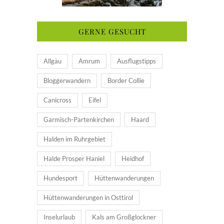
GERNE GESUCHT
Allgäu
Amrum
Ausflugstipps
Bloggerwandern
Border Collie
Canicross
Eifel
Garmisch-Partenkirchen
Haard
Halden im Ruhrgebiet
Halde Prosper Haniel
Heidhof
Hundesport
Hüttenwanderungen
Hüttenwanderungen in Osttirol
Inselurlaub
Kals am Großglockner