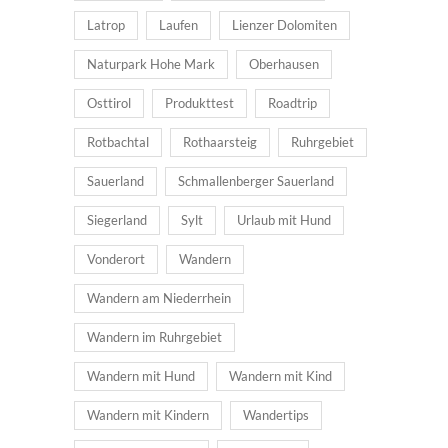
Latrop
Laufen
Lienzer Dolomiten
Naturpark Hohe Mark
Oberhausen
Osttirol
Produkttest
Roadtrip
Rotbachtal
Rothaarsteig
Ruhrgebiet
Sauerland
Schmallenberger Sauerland
Siegerland
Sylt
Urlaub mit Hund
Vonderort
Wandern
Wandern am Niederrhein
Wandern im Ruhrgebiet
Wandern mit Hund
Wandern mit Kind
Wandern mit Kindern
Wandertips