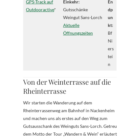
GPS-Track auf
Einkehr:
En
Outdooractive
*
Gutsschänke
dp
Weingut Sans-Lorch
un
Aktuelle
kt:
Öffnungszeiten
Bf
Ni
ers
tei
n
Von der Weinterrasse auf die
Rheinterrasse
Wir starten die Wanderung auf dem
Rheinterrassenweg am Bahnhof in Nackenheim
und machen uns als erstes auf den Weg zum
Gutsausschank des Weinguts Sans-Lorch. Getreu
dem Motto der Tour „Wandern & Wein“ erläutert