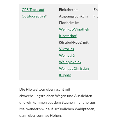
GPS-Track auf
Einkehr:
am
Endpunkt:
Outdooractive
*
Ausgangspunkt in
Flonheim
Flonheim im
Weingut/Vinothek
Klosterhof
(Strubel-Roos) mit
Viktorias
Weincafé
,
Weinpicknick
Weingut Christian
Kupper
Die Hiwweltour überrascht mit
abwechslungsreichen Wegen und Aussichten
und wir kommen aus dem Staunen nicht heraus.
Mal wandern wir auf urtümlichen Waldpfaden,
dann über sonnige Höhen.