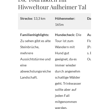
Hiwweltour Aulheimer Tal
Strecke:
13,3 km
Höhenmeter:
Dauer:
3:45 St
165m
Familienhighlights:
Hundecheck:
Die
Ausgangspunk
Zu sehen gibt es alte
Tour ist zum
Flonheim
Steinbrüche,
Wandern mit
(Parkmöglichk
mehrere
Hund gut
s. Beschreibun
Aussichtstürme und
geeignet, da es
Outdooractive
eine
immer wieder
abwechslungsreiche
durch angenehm
Landschaft.
schattige Wälder
geht. Trinkwasser
sollte aber auf
jeden Fall
mitgenommen
werden.