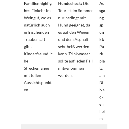
Familienhighlig
Hundecheck:
Die
Au
hts:
Einkehr im
Tour ist im Sommer
sga
Weingut, wo es
nur bedingt mit
ng
natürlich auch
Hund geeignet, da
sp
erfrischenden
es auf den Wegen
un
Traubensaft
und dem Asphalt
kt:
gibt.
sehr heiß werden
Pa
Kinderfreundlic
kann. Trinkwasser
rk
he
sollte auf jeden Fall
pla
Streckenlänge
mitgenommen
tz
mit tollen
werden.
am
Aussichtspunkt
Bf
en.
Na
ck
en
hei
m