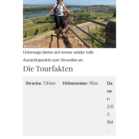
Unterwegs bieten sich immer wieder tolle
Aussichtspunkte zum Verweilen an.
Die Tourfakten
Strecke:
7,8 km
Höhenmeter:
95m
Da
ue
r:
2:0
5
Std
.