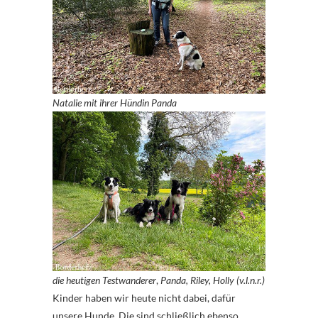
Natalie mit ihrer Hündin Panda
die heutigen Testwanderer
,
Panda, Riley, Holly (v.l.n.r.)
Kinder haben wir heute nicht dabei, dafür
unsere Hunde. Die sind schließlich ebenso