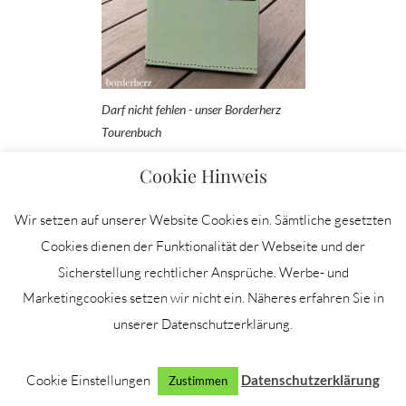
Darf nicht fehlen - unser Borderherz
Tourenbuch
Cookie Hinweis
12,90 Euro bei Amazon
* - zum Eintragen deiner
schönsten Outdoorerlebnisse - aus dem
Wir setzen auf unserer Website Cookies ein. Sämtliche gesetzten
Borderherz Verlag.
Cookies dienen der Funktionalität der Webseite und der
Sicherstellung rechtlicher Ansprüche. Werbe- und
SUPPORT ME
Marketingcookies setzen wir nicht ein. Näheres erfahren Sie in
unserer Datenschutzerklärung.
Dir gefällt mein Blog und du fragst dich, wie du
Danke sagen kannst? Dann freue ich mich über
Cookie Einstellungen
Datenschutzerklärung
Zustimmen
eine virtuelle Tasse Kaffee, ein virtuelles
Leckerchen für Holly & Riley oder meine Igel im