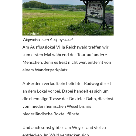
Wegweiser zum Ausflugslokal
Am Ausflugslokal Villa Reichswald treffen wir
zum ersten Mal während der Tour auf andere
Menschen, denn es liegt nicht weit entfernt von
einem Wanderparkplatz.
Außerdem verläuft ein beliebter Radweg direkt
an dem Lokal vorbei. Dabei handelt es sich um
die ehemalige Trasse der Boxteler Bahn, die einst
vom niederrheinischen Wesel bis ins
niederländische Boxtel, führte.
Und auch sonst gibt es am Wegesrand viel zu
entdecken. Im Wald verstecken sich