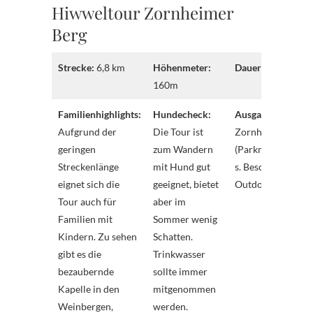
Hiwweltour Zornheimer
Berg
Strecke:
6,8 km
Höhenmeter:
Dauer:
2:00 Std.
160m
Familienhighlights:
Hundecheck:
Ausgangspunkt:
Aufgrund der
Die Tour ist
Zornheim
geringen
zum Wandern
(Parkmöglichkeit
Streckenlänge
mit Hund gut
s. Beschreibung a
eignet sich die
geeignet, bietet
Outdooractive)
Tour auch für
aber im
Familien mit
Sommer wenig
Kindern. Zu sehen
Schatten.
gibt es die
Trinkwasser
bezaubernde
sollte immer
Kapelle in den
mitgenommen
Weinbergen,
werden.