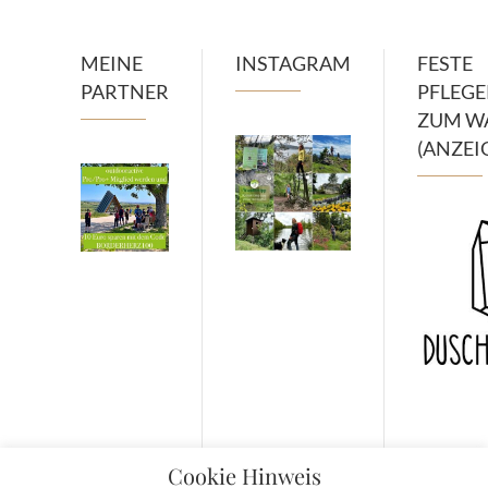
MEINE
INSTAGRAM
FESTE
PARTNER
PFLEG
ZUM W
(ANZEI
Cookie Hinweis