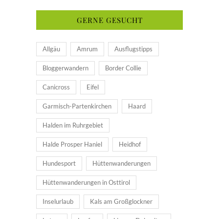
GERNE GESUCHT
Allgäu
Amrum
Ausflugstipps
Bloggerwandern
Border Collie
Canicross
Eifel
Garmisch-Partenkirchen
Haard
Halden im Ruhrgebiet
Halde Prosper Haniel
Heidhof
Hundesport
Hüttenwanderungen
Hüttenwanderungen in Osttirol
Inselurlaub
Kals am Großglockner