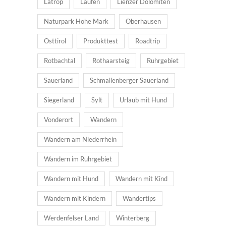
Latrop
Laufen
Lienzer Dolomiten
Naturpark Hohe Mark
Oberhausen
Osttirol
Produkttest
Roadtrip
Rotbachtal
Rothaarsteig
Ruhrgebiet
Sauerland
Schmallenberger Sauerland
Siegerland
Sylt
Urlaub mit Hund
Vonderort
Wandern
Wandern am Niederrhein
Wandern im Ruhrgebiet
Wandern mit Hund
Wandern mit Kind
Wandern mit Kindern
Wandertips
Werdenfelser Land
Winterberg