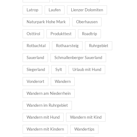
Latrop
Laufen
Lienzer Dolomiten
Naturpark Hohe Mark
Oberhausen
Osttirol
Produkttest
Roadtrip
Rotbachtal
Rothaarsteig
Ruhrgebiet
Sauerland
Schmallenberger Sauerland
Siegerland
Sylt
Urlaub mit Hund
Vonderort
Wandern
Wandern am Niederrhein
Wandern im Ruhrgebiet
Wandern mit Hund
Wandern mit Kind
Wandern mit Kindern
Wandertips