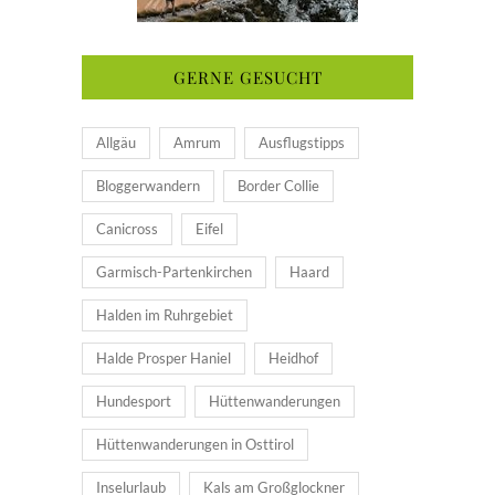
GERNE GESUCHT
Allgäu
Amrum
Ausflugstipps
Bloggerwandern
Border Collie
Canicross
Eifel
Garmisch-Partenkirchen
Haard
Halden im Ruhrgebiet
Halde Prosper Haniel
Heidhof
Hundesport
Hüttenwanderungen
Hüttenwanderungen in Osttirol
Inselurlaub
Kals am Großglockner