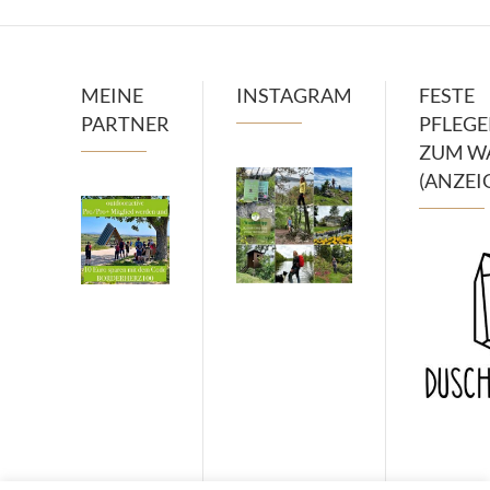
MEINE
INSTAGRAM
FESTE
PARTNER
PFLEG
ZUM W
(ANZEI