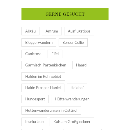
GERNE GESUCHT
Allgäu
Amrum
Ausflugstipps
Bloggerwandern
Border Collie
Canicross
Eifel
Garmisch-Partenkirchen
Haard
Halden im Ruhrgebiet
Halde Prosper Haniel
Heidhof
Hundesport
Hüttenwanderungen
Hüttenwanderungen in Osttirol
Inselurlaub
Kals am Großglockner