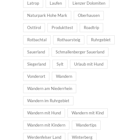
Latrop
Laufen
Lienzer Dolomiten
Naturpark Hohe Mark
Oberhausen
Osttirol
Produkttest
Roadtrip
Rotbachtal
Rothaarsteig
Ruhrgebiet
Sauerland
Schmallenberger Sauerland
Siegerland
Sylt
Urlaub mit Hund
Vonderort
Wandern
Wandern am Niederrhein
Wandern im Ruhrgebiet
Wandern mit Hund
Wandern mit Kind
Wandern mit Kindern
Wandertips
Werdenfelser Land
Winterberg