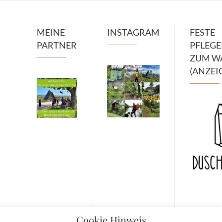
MEINE
INSTAGRAM
FESTE
PARTNER
PFLEG
ZUM W
(ANZEI
Cookie Hinweis