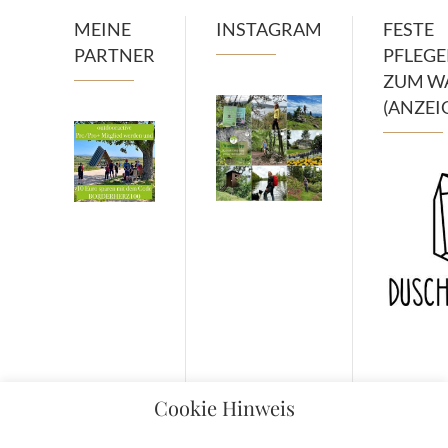
MEINE
INSTAGRAM
FESTE
PARTNER
PFLEG
ZUM W
(ANZEI
Cookie Hinweis