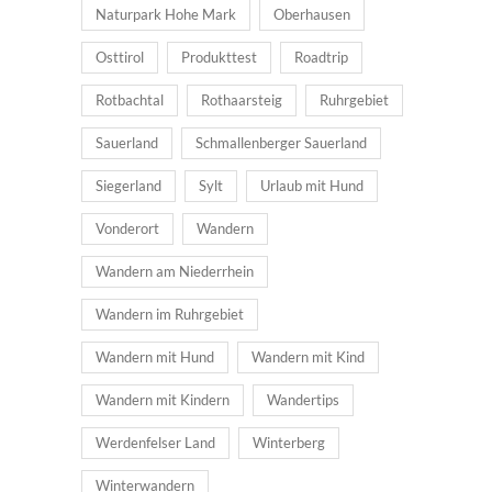
Naturpark Hohe Mark
Oberhausen
Osttirol
Produkttest
Roadtrip
Rotbachtal
Rothaarsteig
Ruhrgebiet
Sauerland
Schmallenberger Sauerland
Siegerland
Sylt
Urlaub mit Hund
Vonderort
Wandern
Wandern am Niederrhein
Wandern im Ruhrgebiet
Wandern mit Hund
Wandern mit Kind
Wandern mit Kindern
Wandertips
Werdenfelser Land
Winterberg
Winterwandern