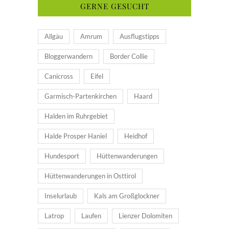
GERNE GESUCHT
Allgäu
Amrum
Ausflugstipps
Bloggerwandern
Border Collie
Canicross
Eifel
Garmisch-Partenkirchen
Haard
Halden im Ruhrgebiet
Halde Prosper Haniel
Heidhof
Hundesport
Hüttenwanderungen
Hüttenwanderungen in Osttirol
Inselurlaub
Kals am Großglockner
Latrop
Laufen
Lienzer Dolomiten