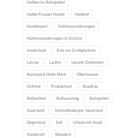
Halden im Ruhrgebiet
Halde Prosper Haniel
Heidhof
Hundesport
Hüttenwanderungen
Hüttenwanderungen in Osttirol
Inselurlaub
Kals am Großglockner
Latrop
Laufen
Lienzer Dolomiten
Naturpark Hohe Mark
Oberhausen
Osttirol
Produkttest
Roadtrip
Rotbachtal
Rothaarsteig
Ruhrgebiet
Sauerland
Schmallenberger Sauerland
Siegerland
Sylt
Urlaub mit Hund
Vonderort
Wandern