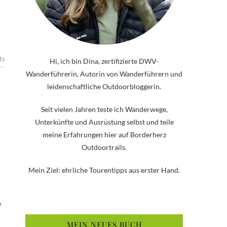
ts
Hi, ich bin Dina, zertifizierte DWV-
Wanderführerin, Autorin von Wanderführern und
leidenschaftliche Outdoorbloggerin.
Seit vielen Jahren teste ich Wanderwege,
Unterkünfte und Ausrüstung selbst und teile
meine Erfahrungen hier auf Borderherz
Outdoortrails.
Mein Ziel: ehrliche Tourentipps aus erster Hand.
e
MEIN NEUES BUCH