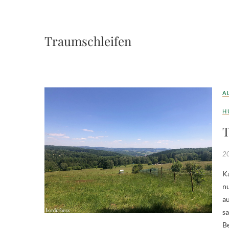
Traumschleifen
A
H
T
20
Kaum zu glauben aber wahr, im Hunsrück gibt es Almen. Die, die wir sonst
nu
au
sa
Be