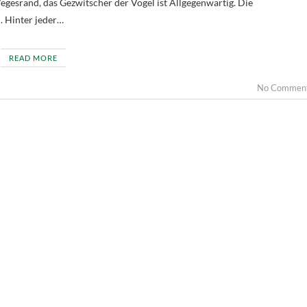
gesrand, das Gezwitscher der Vögel ist Allgegenwärtig. Die
. Hinter jeder…
READ MORE
No Commen