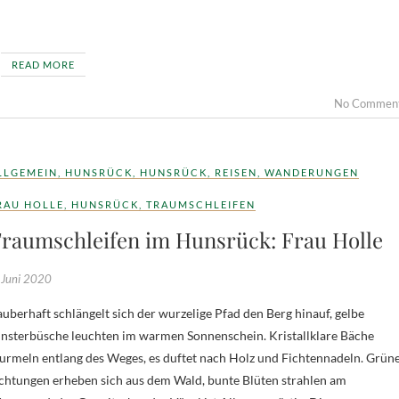
READ MORE
No Commen
LLGEMEIN
,
HUNSRÜCK
,
HUNSRÜCK
,
REISEN
,
WANDERUNGEN
RAU HOLLE
,
HUNSRÜCK
,
TRAUMSCHLEIFEN
raumschleifen im Hunsrück: Frau Holle
 Juni 2020
uberhaft schlängelt sich der wurzelige Pfad den Berg hinauf, gelbe
nsterbüsche leuchten im warmen Sonnenschein. Kristallklare Bäche
rmeln entlang des Weges, es duftet nach Holz und Fichtennadeln. Grün
chtungen erheben sich aus dem Wald, bunte Blüten strahlen am