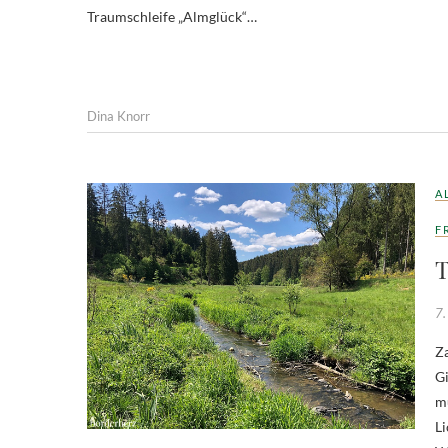
Traumschleife „Almglück“…
Dina Knorr
A
F
T
7.
Za
Gi
mu
Li