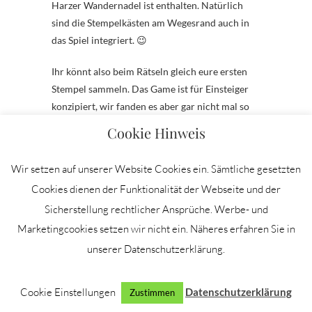
Harzer Wandernadel ist enthalten. Natürlich
sind die Stempelkästen am Wegesrand auch in
das Spiel integriert. 😉
Ihr könnt also beim Rätseln gleich eure ersten
Stempel sammeln. Das Game ist für Einsteiger
konzipiert, wir fanden es aber gar nicht mal so
einfach. Wenn ihr es versuchen wollt, dann
Cookie Hinweis
empfehle ich euch ruhig mal das ein oder andere
Exit Spiel vorher zu probieren.
Wir setzen auf unserer Website Cookies ein. Sämtliche gesetzten
8. Der Großvaterfelsen in
Cookies dienen der Funktionalität der Webseite und der
Blankenburg
Sicherstellung rechtlicher Ansprüche. Werbe- und
Marketingcookies setzen wir nicht ein. Näheres erfahren Sie in
So viel sei verraten, das Outdoor Escape Game
unserer Datenschutzerklärung.
führt euch in Blankenburg auch zum
Großvaterfelsen. Für alle die sich jetzt fragen,
Cookie Einstellungen
Datenschutzerklärung
gibt es auch einen Großmutterfelsen? Ja, den
Zustimmen
gibt es gleich davor. 🙂 Die beiden Felsen sind