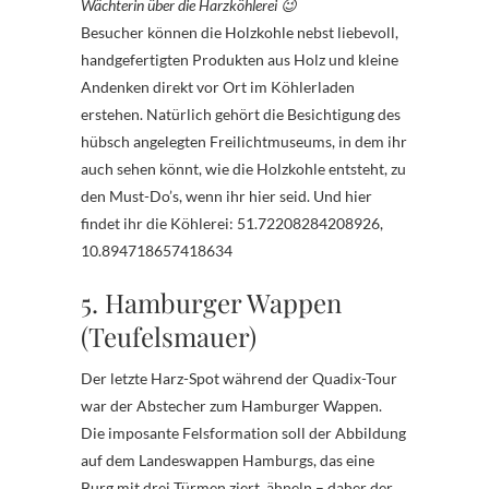
Wächterin über die Harzköhlerei 😉
Besucher können die Holzkohle nebst liebevoll,
handgefertigten Produkten aus Holz und kleine
Andenken direkt vor Ort im Köhlerladen
erstehen. Natürlich gehört die Besichtigung des
hübsch angelegten Freilichtmuseums, in dem ihr
auch sehen könnt, wie die Holzkohle entsteht, zu
den Must-Do’s, wenn ihr hier seid. Und hier
findet ihr die Köhlerei: 51.72208284208926,
10.894718657418634
5. Hamburger Wappen
(Teufelsmauer)
Der letzte Harz-Spot während der Quadix-Tour
war der Abstecher zum Hamburger Wappen.
Die imposante Felsformation soll der Abbildung
auf dem Landeswappen Hamburgs, das eine
Burg mit drei Türmen ziert, ähneln – daher der