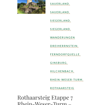
SAUERLAND
,
SAUERLAND
,
SIEGERLAND
,
SIEGERLAND
,
WANDERUNGEN
DREIHERRNSTEIN
,
FERNDORFQUELLE
,
GINSBURG
,
HILCHENBACH
,
RHEIN-WESER-TURM
,
ROTHAARSTEIG
Rothaarsteig Etappe 7
Rhein-Weser-Turm –