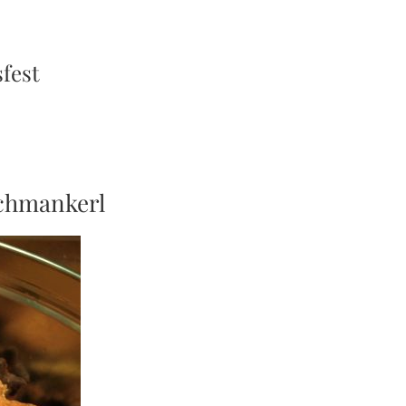
fest
schmankerl