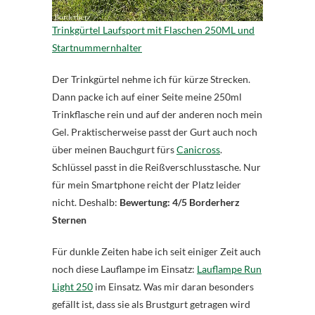
Trinkgürtel Laufsport mit Flaschen 250ML und
Startnummernhalter
Der Trinkgürtel nehme ich für kürze Strecken.
Dann packe ich auf einer Seite meine 250ml
Trinkflasche rein und auf der anderen noch mein
Gel. Praktischerweise passt der Gurt auch noch
über meinen Bauchgurt fürs
Canicross
.
Schlüssel passt in die Reißverschlusstasche. Nur
für mein Smartphone reicht der Platz leider
nicht. Deshalb:
Bewertung: 4/5 Borderherz
Sternen
Für dunkle Zeiten habe ich seit einiger Zeit auch
noch diese Lauflampe im Einsatz:
Lauflampe Run
Light 250
im Einsatz. Was mir daran besonders
gefällt ist, dass sie als Brustgurt getragen wird