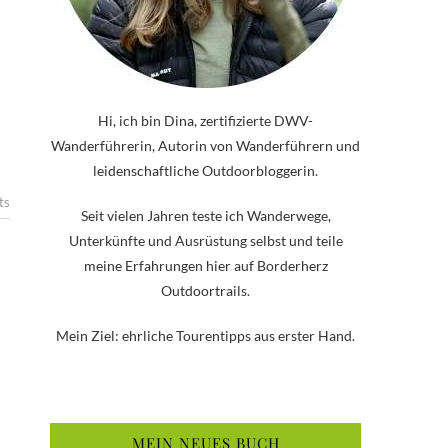
Hi, ich bin Dina, zertifizierte DWV-
Wanderführerin, Autorin von Wanderführern und
leidenschaftliche Outdoorbloggerin.
ts
Seit vielen Jahren teste ich Wanderwege,
Unterkünfte und Ausrüstung selbst und teile
meine Erfahrungen hier auf Borderherz
Outdoortrails.
Mein Ziel: ehrliche Tourentipps aus erster Hand.
MEIN NEUES BUCH