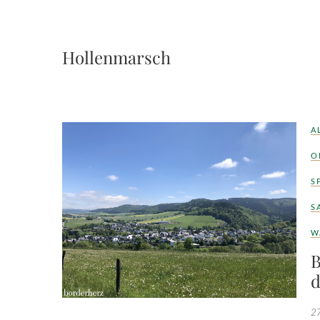
Hollenmarsch
A
O
S
S
W
B
d
27