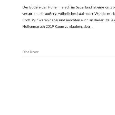
Der Bödefelder Hollenmarsch im Sauerland ist eine ganz besondere Veranstaltung für Wanderer, Läufer, Trailrunner und mehr. Er
verspricht ein außergewöhnliches Lauf- oder Wandererlebn
Profi. Wir waren dabei und möchten euch an dieser Stelle
Hollenmarsch 2019 Kaum zu glauben, aber…
Dina Knorr