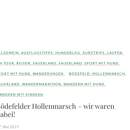
LLGEMEIN
,
AUSFLUGSTIPPS
,
HUNDEBLOG
,
KURZTRIPS
,
LAUFEN
,
N TOUR
,
REISEN
,
SAUERLAND
,
SAUERLAND
,
SPORT MIT HUND
,
PORT MIT HUND
,
WANDERUNGEN
BÖDEFELD
,
HOLLENMARSCH
,
AUERLAND
,
WANDERMARATHON
,
WANDERN MIT HUND
,
ANDERN MIT KINDERN
ödefelder Hollenmarsch – wir waren
abei!
. Mai 2019