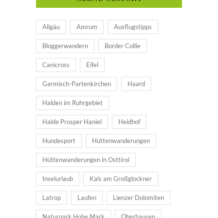
Allgäu
Amrum
Ausflugstipps
Bloggerwandern
Border Collie
Canicross
Eifel
Garmisch-Partenkirchen
Haard
Halden im Ruhrgebiet
Halde Prosper Haniel
Heidhof
Hundesport
Hüttenwanderungen
Hüttenwanderungen in Osttirol
Inselurlaub
Kals am Großglockner
Latrop
Laufen
Lienzer Dolomiten
Naturpark Hohe Mark
Oberhausen