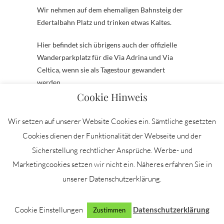
Wir nehmen auf dem ehemaligen Bahnsteig der
Edertalbahn Platz und trinken etwas Kaltes.
Hier befindet sich übrigens auch der offizielle
Wanderparkplatz für die Via Adrina und Via
Celtica, wenn sie als Tagestour gewandert
werden.
Cookie Hinweis
Nach dem Päuschen setzen wir unseren Weg
fort, passieren die Eder und durchschreiten das
Wir setzen auf unserer Website Cookies ein. Sämtliche gesetzten
Eingangsportal der Via Adrina. Erneut führt uns
Cookies dienen der Funktionalität der Webseite und der
ein uriger Pfad im Zick Zack den Hang hinauf. In
Sicherstellung rechtlicher Ansprüche. Werbe- und
der Ferne erkennen wir weiter oben bereits eine
Marketingcookies setzen wir nicht ein. Näheres erfahren Sie in
Aussichtsplattform am Berg.
unserer Datenschutzerklärung.
Bis dahin müssen wir den Hang aber noch
umrunden und einen kleinen Bach queren. Für
Cookie Einstellungen
Datenschutzerklärung
Zustimmen
die Hunde eine willkommene Erfrischung.