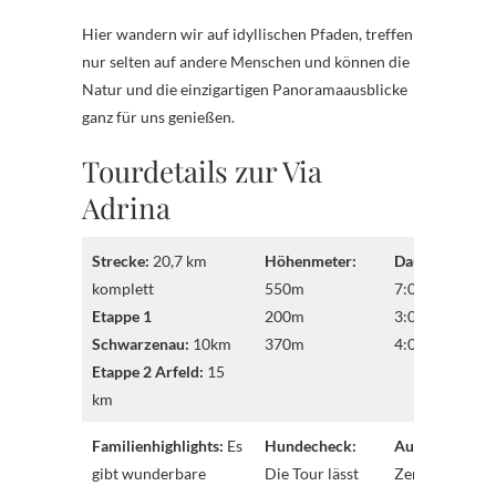
Hier wandern wir auf idyllischen Pfaden, treffen
nur selten auf andere Menschen und können die
Natur und die einzigartigen Panoramaausblicke
ganz für uns genießen.
Tourdetails zur Via
Adrina
Strecke:
20,7 km
Höhenmeter:
Dauer:
etwa
komplett
550m
7:00 Std.
Etappe 1
200m
3:00 Std.
Schwarzenau:
10km
370m
4:00 Std.
Etappe 2 Arfeld:
15
km
Familienhighlights:
Es
Hundecheck:
Ausgangspunk
gibt wunderbare
Die Tour lässt
Zentrum Via