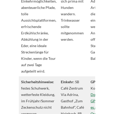
Einkehrmöglichkeiten,
sich prima mit
Adrina in
abenteuerliche Pfade,
Hunden
Arfeld, wenn
tolle
wandern.
die Etappen
Aussichtsplattformen,
Trinkwasser
einzeln gelauf
erfrischende
sollte
werden.
Erdkühlschränke,
mitgenommen
Ansonsten
Abkühlung in der
werden.
offizieller
Eder, eine ideale
Startpunkt am
Streckenlänge für
Gasthof „Zum
Kinder, wenn die Tour
Bahnhof“.
auf zwei Tage
aufgeteilt wird.
Sicherheitshinweise:
Einkehr:
SB
GPS-Track:
festes Schuhwerk,
Café Zentrum
Komplett:
zum
wetterfeste Kleidung,
Via Adrina,
Download des
im Frühjahr/Sommer
Gasthof „Zum
GPS-Tracks ge
Zeckenschutz nicht
Bahnhof“, Café
es auf
vergessen,
Hainbach, SB
Outdooractive.