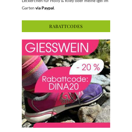
Leckerchen für Holly & Riley oder meine Igel im
Garten
via Paypal
.
RABATTCODES