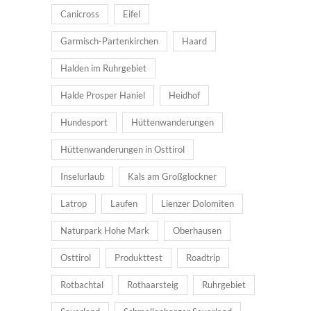
Canicross
Eifel
Garmisch-Partenkirchen
Haard
Halden im Ruhrgebiet
Halde Prosper Haniel
Heidhof
Hundesport
Hüttenwanderungen
Hüttenwanderungen in Osttirol
Inselurlaub
Kals am Großglockner
Latrop
Laufen
Lienzer Dolomiten
Naturpark Hohe Mark
Oberhausen
Osttirol
Produkttest
Roadtrip
Rotbachtal
Rothaarsteig
Ruhrgebiet