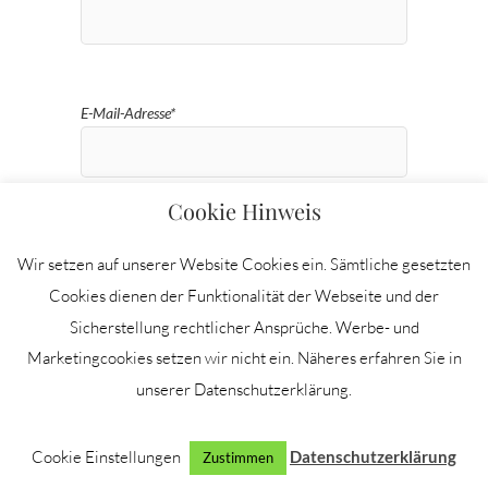
E-Mail-Adresse*
Cookie Hinweis
Wir setzen auf unserer Website Cookies ein. Sämtliche gesetzten
Cookies dienen der Funktionalität der Webseite und der
Ich bestätige die
Datenschutzbestimmungen.
Sicherstellung rechtlicher Ansprüche. Werbe- und
Deine E-Mail-Adresse wird ausschließlich für den
Marketingcookies setzen wir nicht ein. Näheres erfahren Sie in
Versand unseres Newsletters und Informationen zu
unserer Datenschutzerklärung.
den Aktivitäten von Borderherz® Outdoortrails
verwendet. Du kannst dich jederzeit über den im
Cookie Einstellungen
Datenschutzerklärung
Zustimmen
Newsletter enthaltenen Link abmelden.