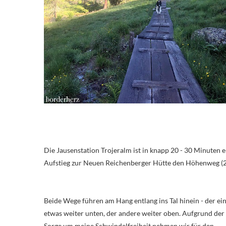
Die Jausenstation Trojeralm ist in knapp 20 - 30 Minuten erreicht. An dieser Stelle müssen wir uns nun entscheiden, ob wir für den
Aufstieg zur Neuen Reichenberger Hütte den Höhenweg (2
Beide Wege führen am Hang entlang ins Tal hinein - der eine
etwas weiter unten, der andere weiter oben. Aufgrund der
Sorge um meine Schwindelfreiheit nehmen wir für den