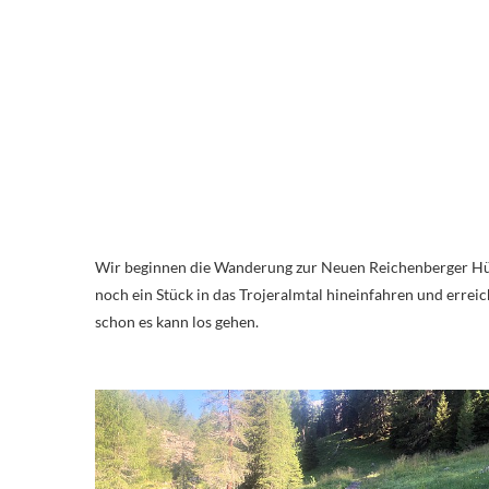
Wir beginnen die Wanderung zur Neuen Reichenberger Hütte von St. Jakob im Defereggental. Dem Wegweiser folgend können wir
noch ein Stück in das Trojeralmtal hineinfahren und erre
schon es kann los gehen.