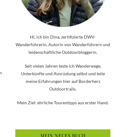
Hi, ich bin Dina, zertifizierte DWV-
Wanderführerin, Autorin von Wanderführern und
leidenschaftliche Outdoorbloggerin.
Seit vielen Jahren teste ich Wanderwege,
m
Unterkünfte und Ausrüstung selbst und teile
meine Erfahrungen hier auf Borderherz
Outdoortrails.
Mein Ziel: ehrliche Tourentipps aus erster Hand.
n
MEIN NEUES BUCH