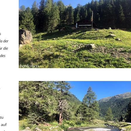
s
da der
r die
 des
n
zu
 auf