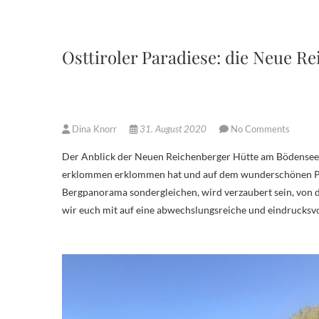
Osttiroler Paradiese: die Neue R
Dina Knorr
31. August 2020
No Comments
Der Anblick der Neuen Reichenberger Hütte am Bödensee wirkt beinahe wie gemalt. Wer die letzten Höhenmeter zur Hütte hinauf
erklommen erklommen hat und auf dem wunderschönen Plat
Bergpanorama sondergleichen, wird verzaubert sein, von di
wir euch mit auf eine abwechslungsreiche und eindrucksv