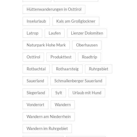
Hüttenwanderungen in Osttirol
Inselurlaub
Kals am Großglockner
Latrop
Laufen
Lienzer Dolomiten
Naturpark Hohe Mark
Oberhausen
Osttirol
Produkttest
Roadtrip
Rotbachtal
Rothaarsteig
Ruhrgebiet
Sauerland
Schmallenberger Sauerland
Siegerland
Sylt
Urlaub mit Hund
Vonderort
Wandern
Wandern am Niederrhein
Wandern im Ruhrgebiet