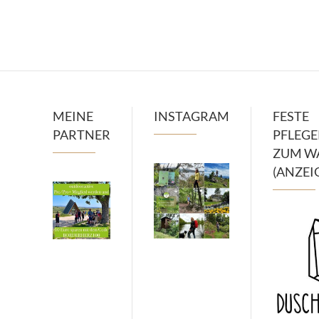
MEINE
INSTAGRAM
FESTE
PARTNER
PFLEG
ZUM W
(ANZEI