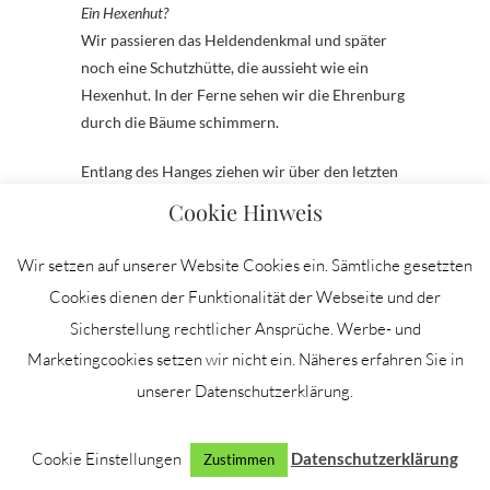
Ein Hexenhut?
Wir passieren das Heldendenkmal und später
noch eine Schutzhütte, die aussieht wie ein
Hexenhut. In der Ferne sehen wir die Ehrenburg
durch die Bäume schimmern.
Entlang des Hanges ziehen wir über den letzten
Bergrücken, bevor wir einen Schwenk nach links
Cookie Hinweis
machen und unser Ziel sowie unseren
Ausgangspunkt, die historische Mühle
Wir setzen auf unserer Website Cookies ein. Sämtliche gesetzten
Vogelsang wieder vor Augen haben.
Cookies dienen der Funktionalität der Webseite und der
Fazit zum
Sicherstellung rechtlicher Ansprüche. Werbe- und
Bergschluchtenpfad
Marketingcookies setzen wir nicht ein. Näheres erfahren Sie in
unserer Datenschutzerklärung.
Ehrenburg
Müde und erschöpft, dafür mit tausenden,
Cookie Einstellungen
Datenschutzerklärung
Zustimmen
glücklichen Erinnerungen im Gepäck haben wir