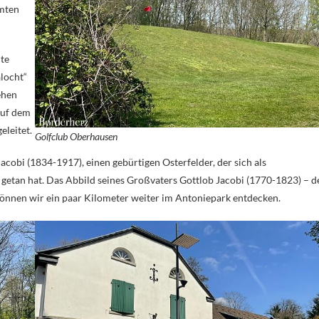
amten
ute
locht“
ehen
auf dem
eleitet.
Golfclub Oberhausen
cobi (1834-1917), einen gebürtigen Osterfelder, der sich als
getan hat. Das Abbild seines Großvaters Gottlob Jacobi (1770-1823) – d
 können wir ein paar Kilometer weiter im Antoniepark entdecken.