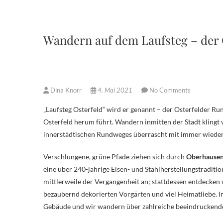
Wandern auf dem Laufsteg – der
Dina Knorr
4. Mai 2021
No Comments
„Laufsteg Osterfeld“ wird er genannt – der Osterfelder Rundwanderweg – der uns einmal um den gesamten Oberhausener Stadtteil
Osterfeld herum führt. Wandern inmitten der Stadt klingt v
innerstädtischen Rundweges überrascht mit immer wieder
Verschlungene, grüne Pfade ziehen sich durch
Oberhause
eine über 240-jährige Eisen- und Stahlherstellungstraditi
mittlerweile der Vergangenheit an; stattdessen entdecken w
bezaubernd dekorierten Vorgärten und viel Heimatliebe. 
Gebäude und wir wandern über zahlreiche beeindruckend