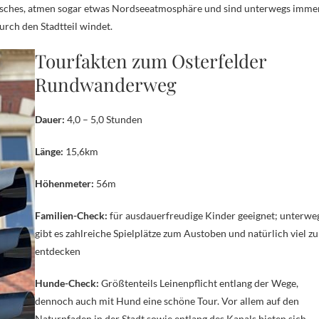
lerisches, atmen sogar etwas Nordseeatmosphäre und sind unterwegs imme
rch den Stadtteil windet.
Tourfakten zum Osterfelder
Rundwanderweg
Dauer:
4,0 – 5,0 Stunden
Länge:
15,6km
Höhenmeter:
56m
Familien-Check:
für ausdauerfreudige Kinder geeignet; unterwe
gibt es zahlreiche Spielplätze zum Austoben und natürlich viel zu
entdecken
Hunde-Check:
Größtenteils Leinenpflicht entlang der Wege,
dennoch auch mit Hund eine schöne Tour. Vor allem auf den
Naturpfaden in der Stadt sowie entlang des Kanals bieten sich