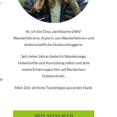
r
Hi, ich bin Dina, zertifizierte DWV-
Wanderführerin, Autorin von Wanderführern und
leidenschaftliche Outdoorbloggerin.
Seit vielen Jahren teste ich Wanderwege,
Unterkünfte und Ausrüstung selbst und teile
meine Erfahrungen hier auf Borderherz
Outdoortrails.
gs
Mein Ziel: ehrliche Tourentipps aus erster Hand.
MEIN NEUES BUCH