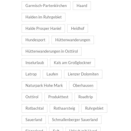
Garmisch-Partenkirchen
Haard
Halden im Ruhrgebiet
Halde Prosper Haniel
Heidhof
Hundesport
Hüttenwanderungen
Hüttenwanderungen in Osttirol
Inselurlaub
Kals am Großglockner
Latrop
Laufen
Lienzer Dolomiten
Naturpark Hohe Mark
Oberhausen
Osttirol
Produkttest
Roadtrip
Rotbachtal
Rothaarsteig
Ruhrgebiet
Sauerland
Schmallenberger Sauerland