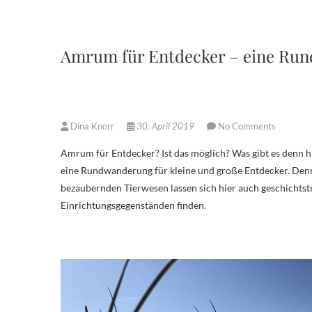
Amrum für Entdecker – eine Run
Dina Knorr
30. April 2019
No Comments
Amrum für Entdecker? Ist das möglich? Was gibt es denn hier neben Strand und Dünen noch zu sehen? Wir nehmen euch mit auf
eine Rundwanderung für kleine und große Entdecker. Denn 
bezaubernden Tierwesen lassen sich hier auch geschichtst
Einrichtungsgegenständen finden.