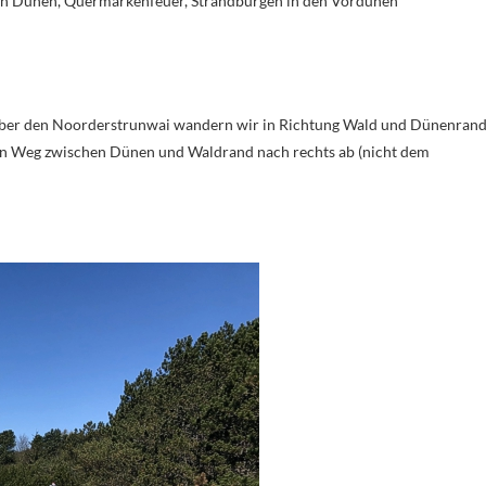
den Dünen, Quermarkenfeuer, Strandburgen in den Vordünen
ber den Noorderstrunwai wandern wir in Richtung Wald und Dünenrand
en Weg zwischen Dünen und Waldrand nach rechts ab (nicht dem