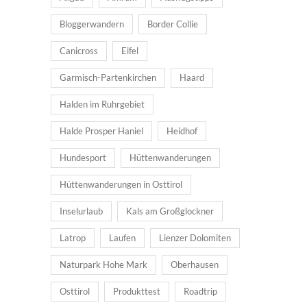
Bloggerwandern
Border Collie
Canicross
Eifel
Garmisch-Partenkirchen
Haard
Halden im Ruhrgebiet
Halde Prosper Haniel
Heidhof
Hundesport
Hüttenwanderungen
Hüttenwanderungen in Osttirol
Inselurlaub
Kals am Großglockner
Latrop
Laufen
Lienzer Dolomiten
Naturpark Hohe Mark
Oberhausen
Osttirol
Produkttest
Roadtrip