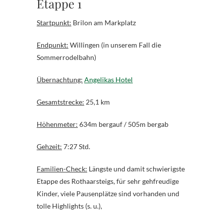
Etappe 1
Startpunkt:
Brilon am Markplatz
Endpunkt:
Willingen (in unserem Fall die
Sommerrodelbahn)
Übernachtung:
Angelikas Hotel
Gesamtstrecke:
25,1 km
Höhenmeter:
634m bergauf / 505m bergab
Gehzeit:
7:27 Std.
Familien-Check:
Längste und damit schwierigste
Etappe des Rothaarsteigs, für sehr gehfreudige
Kinder, viele Pausenplätze sind vorhanden und
tolle Highlights (s. u.),