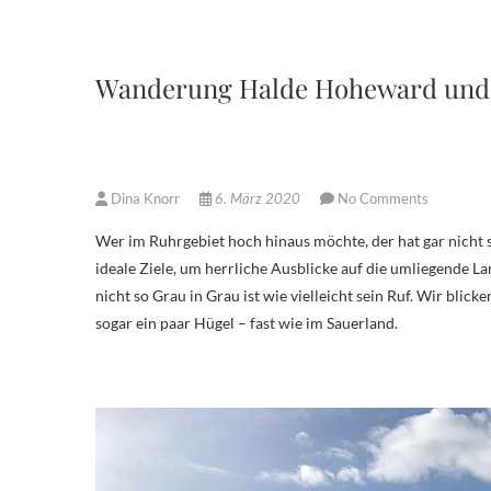
Wanderung Halde Hoheward und
Dina Knorr
6. März 2020
No Comments
Wer im Ruhrgebiet hoch hinaus möchte, der hat gar nicht so wenige Möglichkeiten, wie wir meinen würden. Die Bergehalden bieten
ideale Ziele, um herrliche Ausblicke auf die umliegende La
nicht so Grau in Grau ist wie vielleicht sein Ruf. Wir bli
sogar ein paar Hügel – fast wie im Sauerland.