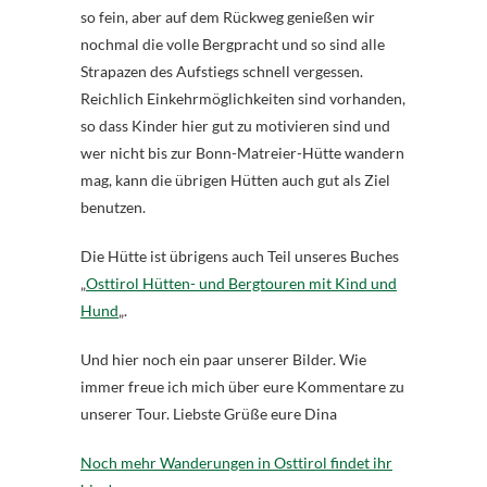
so fein, aber auf dem Rückweg genießen wir
nochmal die volle Bergpracht und so sind alle
Strapazen des Aufstiegs schnell vergessen.
Reichlich Einkehrmöglichkeiten sind vorhanden,
so dass Kinder hier gut zu motivieren sind und
wer nicht bis zur Bonn-Matreier-Hütte wandern
mag, kann die übrigen Hütten auch gut als Ziel
benutzen.
Die Hütte ist übrigens auch Teil unseres Buches
„
Osttirol Hütten- und Bergtouren mit Kind und
Hund
„.
Und hier noch ein paar unserer Bilder. Wie
immer freue ich mich über eure Kommentare zu
unserer Tour. Liebste Grüße eure Dina
Noch mehr Wanderungen in Osttirol findet ihr