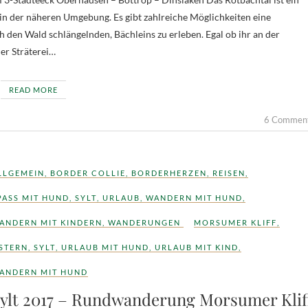
 in der näheren Umgebung. Es gibt zahlreiche Möglichkeiten eine
h den Wald schlängelnden, Bächleins zu erleben. Egal ob ihr an der
er Sträterei…
READ MORE
6 Commen
LLGEMEIN
,
BORDER COLLIE
,
BORDERHERZEN
,
REISEN
,
PASS MIT HUND
,
SYLT
,
URLAUB
,
WANDERN MIT HUND
,
ANDERN MIT KINDERN
,
WANDERUNGEN
MORSUMER KLIFF
,
STERN
,
SYLT
,
URLAUB MIT HUND
,
URLAUB MIT KIND
,
ANDERN MIT HUND
ylt 2017 – Rundwanderung Morsumer Klif