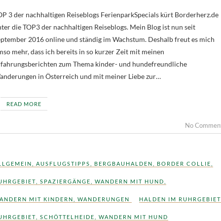
P 3 der nachhaltigen Reiseblogs FerienparkSpecials kürt Borderherz.de
ter die TOP3 der nachhaltigen Reiseblogs. Mein Blog ist nun seit
ptember 2016 online und ständig im Wachstum. Deshalb freut es mich
so mehr, dass ich bereits in so kurzer Zeit mit meinen
rfahrungsberichten zum Thema kinder- und hundefreundliche
nderungen in Österreich und mit meiner Liebe zur…
READ MORE
No Commen
LLGEMEIN
,
AUSFLUGSTIPPS
,
BERGBAUHALDEN
,
BORDER COLLIE
,
UHRGEBIET
,
SPAZIERGÄNGE
,
WANDERN MIT HUND
,
ANDERN MIT KINDERN
,
WANDERUNGEN
HALDEN IM RUHRGEBIET
UHRGEBIET
,
SCHÖTTELHEIDE
,
WANDERN MIT HUND