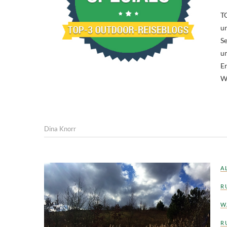
TO
un
Se
um
E
Wa
Dina Knorr
A
R
W
R