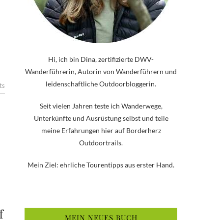
Hi, ich bin Dina, zertifizierte DWV-
Wanderführerin, Autorin von Wanderführern und
leidenschaftliche Outdoorbloggerin.
ts
Seit vielen Jahren teste ich Wanderwege,
Unterkünfte und Ausrüstung selbst und teile
meine Erfahrungen hier auf Borderherz
Outdoortrails.
Mein Ziel: ehrliche Tourentipps aus erster Hand.
f
MEIN NEUES BUCH