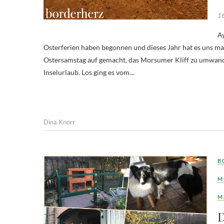
16
Ay
Osterferien haben begonnen und dieses Jahr hat es uns ma
Ostersamstag auf gemacht, das Morsumer Kliff zu umwande
Inselurlaub. Los ging es vom…
Dina Knorr
B
M
M
D