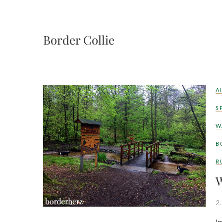
Border Collie
A
S
W
B
R
W
2.
Im 3-Städteeck Oberhausen – Bottrop – Dinslaken Das Rotbachtal ist ein