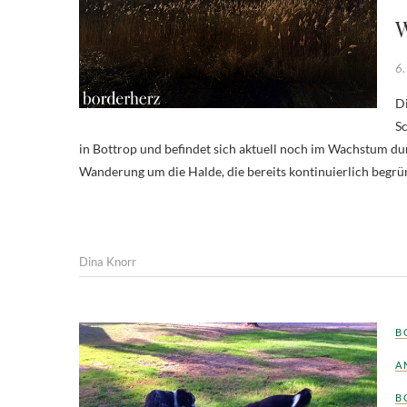
W
6.
Di
Sc
in Bottrop und befindet sich aktuell noch im Wachstum du
Wanderung um die Halde, die bereits kontinuierlich begrü
Dina Knorr
B
A
B