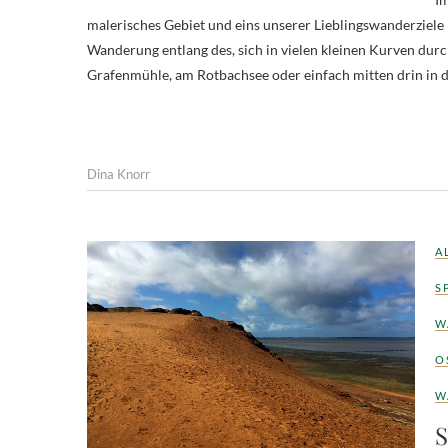
malerisches Gebiet und eins unserer Lieblingswanderziele
Wanderung entlang des, sich in vielen kleinen Kurven durc
Grafenmühle, am Rotbachsee oder einfach mitten drin in d
Dina Knorr
A
S
W
O
W
S