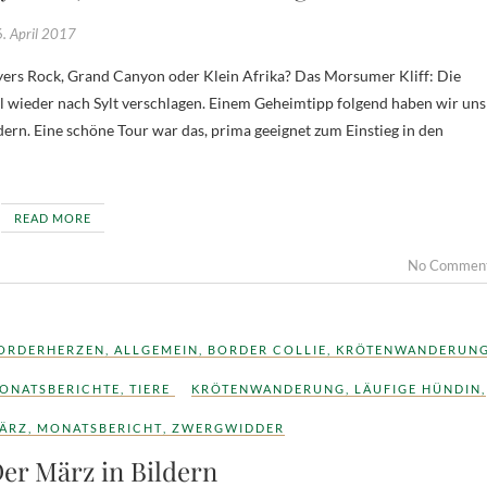
. April 2017
ers Rock, Grand Canyon oder Klein Afrika? Das Morsumer Kliff: Die
l wieder nach Sylt verschlagen. Einem Geheimtipp folgend haben wir uns
rn. Eine schöne Tour war das, prima geeignet zum Einstieg in den
READ MORE
No Commen
ORDERHERZEN
,
ALLGEMEIN
,
BORDER COLLIE
,
KRÖTENWANDERUN
ONATSBERICHTE
,
TIERE
KRÖTENWANDERUNG
,
LÄUFIGE HÜNDIN
,
ÄRZ
,
MONATSBERICHT
,
ZWERGWIDDER
er März in Bildern