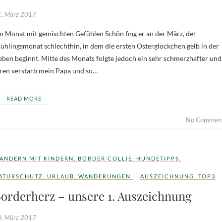
. März 2017
n Monat mit gemischten Gefühlen Schön fing er an der März, der
ühlingsmonat schlechthin, in dem die ersten Osterglöckchen gelb in der
ben beginnt. Mitte des Monats folgte jedoch ein sehr schmerzhafter und
ahren verstarb mein Papa und so…
READ MORE
No Commen
ANDERN MIT KINDERN
,
BORDER COLLIE
,
HUNDETIPPS
,
ATURSCHUTZ
,
URLAUB
,
WANDERUNGEN
AUSZEICHNUNG
,
TOP3
orderherz – unsere 1. Auszeichnung
. März 2017